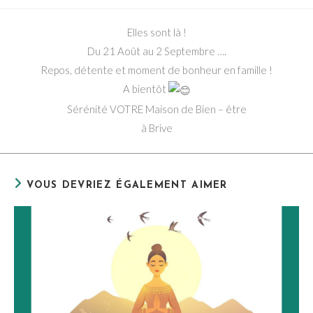
de
publiée :
category:
de
la
la
Elles sont là !
publication :
publication :
Du 21 Août au 2 Septembre ….
Repos, détente et moment de bonheur en famille !
A bientôt
Sérénité VOTRE Maison de Bien – être
à Brive
VOUS DEVRIEZ ÉGALEMENT AIMER