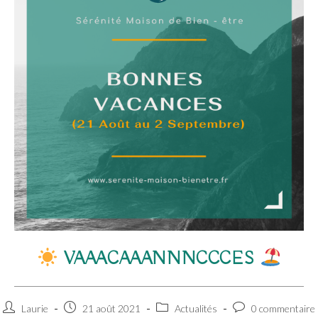
VAAACAAANNNCCCES
Auteur/autrice
Publication
Post
Commentaires
Laurie
21 août 2021
Actualités
0 commentaire