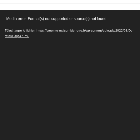
de
publiée :
category:
la
Lecteur
publication :
Media error: Format(s) not supported or source(s) not found
vidéo
Télécharger le fichier: https://serenite-maison-bienetre.fr/wp-content/uploads/2022/08/De-
retour-.mp4?_=1