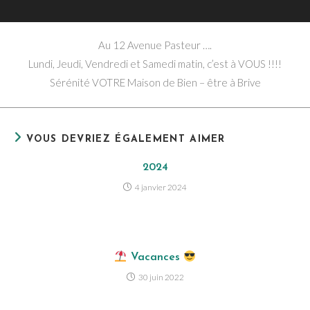
Au 12 Avenue Pasteur ….
Lundi, Jeudi, Vendredi et Samedi matin, c’est à VOUS !!!!
Sérénité VOTRE Maison de Bien – être à Brive
VOUS DEVRIEZ ÉGALEMENT AIMER
2024
4 janvier 2024
Vacances
30 juin 2022