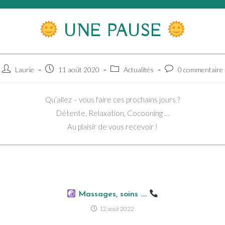
UNE PAUSE
Auteur/autrice
Publication
Post
Commentaires
Laurie
11 août 2020
Actualités
0 commentaire
de
publiée :
category:
de
la
la
Qu’allez – vous faire ces prochains jours ?
publication :
publication :
Détente, Relaxation, Cocooning …
Au plaisir de vous recevoir !
Massages, soins ….
12 août 2022