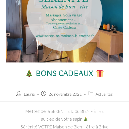
BONS CADEAUX
Auteur/autrice
Publication
Post
Laurie
26 novembre 2021
Actualités
de
publiée :
category:
la
Mettez de la SERENITE & du BIEN – ÊTRE
publication :
au pied de votre sapin
Sérénité VOTRE Maison de Bien – être à
Brive