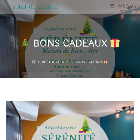
Skip
Institut de Beauté
MENU
to
content
BONS CADEAUX
>
ACTUALITÉS
>
BONS CADEAUX