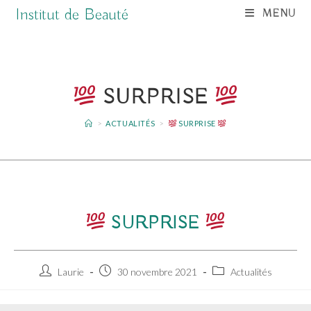
Skip
Institut de Beauté
MENU
to
content
SURPRISE
>
ACTUALITÉS
>
SURPRISE
SURPRISE
Auteur/autrice
Publication
Post
Laurie
30 novembre 2021
Actualités
de
publiée :
category:
la