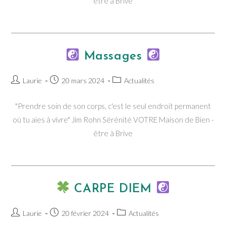
être à Brive
Massages
Auteur/autrice
Publication
Post
Laurie
20 mars 2024
Actualités
de
publiée :
category:
la
"Prendre soin de son corps, c'est le seul endroit permanent
publication :
où tu aies à vivre" Jim Rohn Sérénité VOTRE Maison de Bien -
être à Brive
CARPE DIEM
Auteur/autrice
Publication
Post
Laurie
20 février 2024
Actualités
de
publiée :
category: