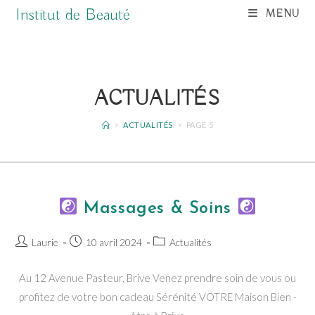
Skip
Institut de Beauté
MENU
to
content
ACTUALITÉS
>
ACTUALITÉS
>
PAGE 5
Massages & Soins
Auteur/autrice
Publication
Post
Laurie
10 avril 2024
Actualités
de
publiée :
category:
la
Au 12 Avenue Pasteur, Brive Venez prendre soin de vous ou
publication :
profitez de votre bon cadeau Sérénité VOTRE Maison Bien -