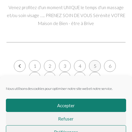
la
Venez profitez d'un moment UNIQUE le temps d'un massage
publication :
et/ou soin visage ….. PRENEZ SOIN DE VOUS Sérénité VOTRE
Maison de Bien - être à Brive
1
2
3
4
5
6
Go to the previous page
7
8
…
67
Aller à la page suiva
Nous utilisons des cookies pour optimiser notre site web et notre service.
Accepter
Refuser
MENTIONS LÉGALES
CONDITIONS GÉNÉRALES
Préférences