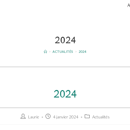
2024
>
ACTUALITÉS
>
2024
2024
Auteur/autrice
Publication
Post
Laurie
4 janvier 2024
Actualités
de
publiée :
category:
la