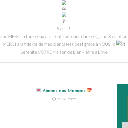
publication :
5 ans !!!
rand MERCI à tous ceux qui m’ont soutenus dans ce grand 8 émotionn
MERCI à la fidélité de mes clients (es), c’est grâce à VOUS !!!
Sérénité VOTRE Maison de Bien – être à Brive
Aimons nos Mamans
22 mai 2022