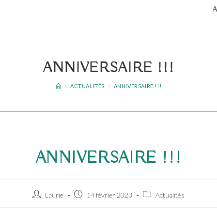
ANNIVERSAIRE !!!
>
ACTUALITÉS
>
ANNIVERSAIRE !!!
ANNIVERSAIRE !!!
Auteur/autrice
Publication
Post
Laurie
14 février 2023
Actualités
de
publiée :
category:
la