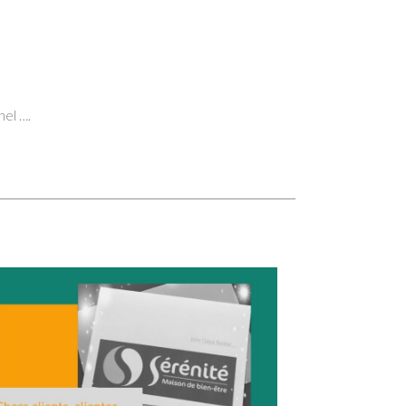
el ….