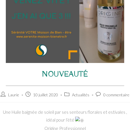
NOUVEAUTÉ
Auteur/autrice
Publication
Post
Commentaires
Laurie
10 juillet 2020
Actualités
0 commentaire
de
publiée :
category:
de
la
la
Une Huile baignée de soleil par ses senteurs florales et estivales ,
publication :
publication :
idéal pour l’été
Origine Professionnel