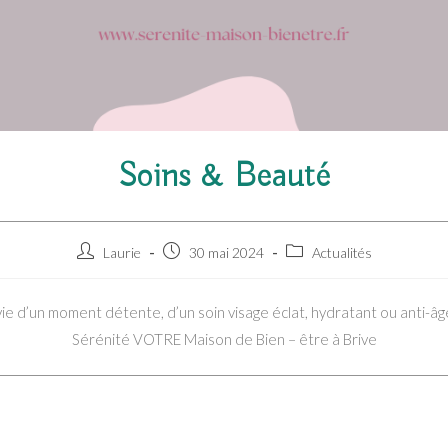
Soins & Beauté
Auteur/autrice
Publication
Post
Laurie
30 mai 2024
Actualités
de
publiée :
category:
la
ie d’un moment détente, d’un soin visage éclat, hydratant ou anti-âg
publication :
Sérénité VOTRE Maison de Bien – être à Brive